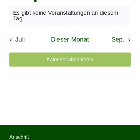
Veranstaltungen
Veranstaltung
Veranstaltungen
Veranstaltungen
Veranstaltungen
Veranstaltu
Verans
Es gibt keine Veranstaltungen an diesem
Hinweis
Tag.
Juli
Dieser Monat
Sep.
Kalender abonnieren
Anschrift